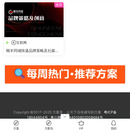
④互联网
顺丰同城快递品牌策略及社媒创
意传播方案
Copyright ©2017-2025 方案库，让天下没有难写的方案
粤ICP备
18044604号
粤公网安备 44010602008464号
方案
方案包
VIP
我的