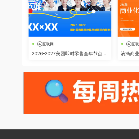
④互联网
④互联
2026-2027美团即时零售全年节点全
滴滴商
域营销合作方案