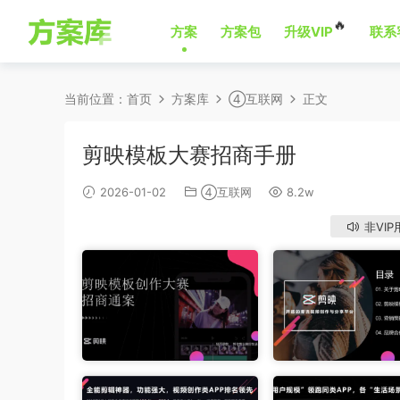
🔥
方案
方案包
升级VIP
联系
当前位置：
首页
方案库
④互联网
正文
剪映模板大赛招商手册
2026-01-02
④互联网
8.2w
非VIP