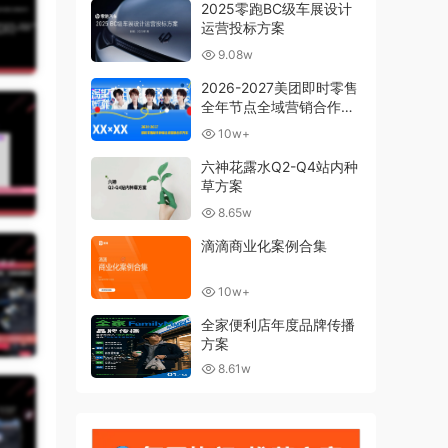
2025零跑BC级车展设计
运营投标方案
9.08w
2026-2027美团即时零售
全年节点全域营销合作方
案
10w+
六神花露水Q2-Q4站内种
草方案
8.65w
滴滴商业化案例合集
10w+
全家便利店年度品牌传播
方案
8.61w