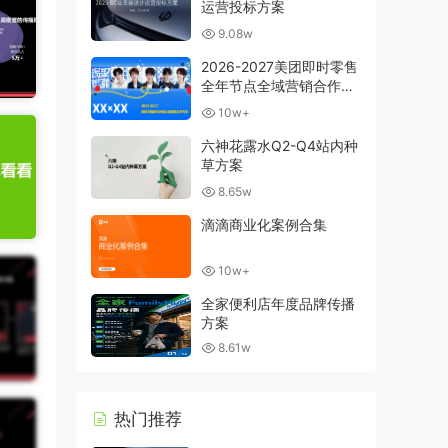
运营投标方案
9.08w
2026-2027美团即时零售
全年节点全域营销合作方
案
10w+
六神花露水Q2-Q4站内种
草方案
8.65w
滴滴商业化案例合集
10w+
全家便利店年度品牌传播
方案
8.61w
热门推荐