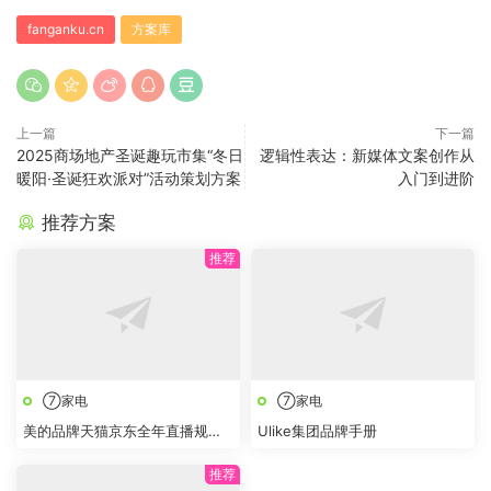
fanganku.cn
方案库
上一篇
下一篇
2025商场地产圣诞趣玩市集“冬日
逻辑性表达：新媒体文案创作从
暖阳·圣诞狂欢派对”活动策划方案
入门到进阶
推荐方案
⑦家电
⑦家电
美的品牌天猫京东全年直播规划
Ulike集团品牌手册
方案