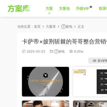
🔥
方案
方案包
升级VIP
联系
当前位置：
首页
方案库
⑦家电
正文
卡萨帝×披荆斩棘的哥哥整合营销
2025-03-23
⑦家电
9.05w
非VIP