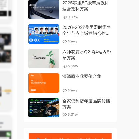
2025零跑BC级车展设计
运营投标方案
9.07w
2026-2027美团即时零售
全年节点全域营销合作方
案
10w+
六神花露水Q2-Q4站内种
草方案
8.65w
滴滴商业化案例合集
10w+
全家便利店年度品牌传播
方案
8.61w