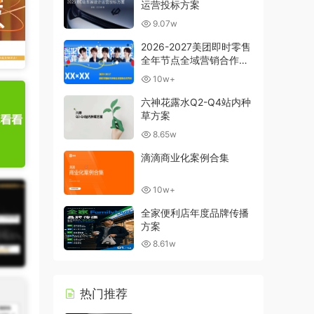
运营投标方案
9.07w
2026-2027美团即时零售
全年节点全域营销合作方
案
10w+
六神花露水Q2-Q4站内种
草方案
8.65w
滴滴商业化案例合集
10w+
全家便利店年度品牌传播
方案
8.61w
热门推荐