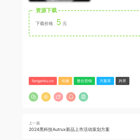
资源下载
5
下载价格
元
fanganku.cn
传播
整合营销
方案库
跨界
上一篇
2024黑科技Autrux新品上市活动策划方案