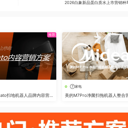
2026白象新品蛋白质水上市营销种
⑦家电
Neato扫地机器人品牌内容营
美的M7Pro净菌扫拖机器人整合
方案