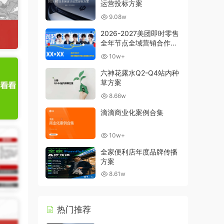
运营投标方案
9.08w
2026-2027美团即时零售
全年节点全域营销合作方
案
10w+
六神花露水Q2-Q4站内种
草方案
8.66w
滴滴商业化案例合集
10w+
全家便利店年度品牌传播
方案
8.61w
热门推荐