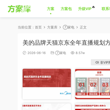
🔥
方案
方案包
升级VIP
联系
当前位置：
首页
方案库
⑦家电
正文
美的品牌天猫京东全年直播规划
2026-06-16
⑦家电
8.57w
非VIP