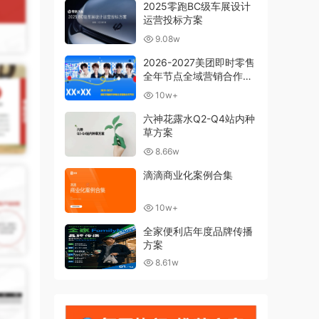
2025零跑BC级车展设计
运营投标方案
9.08w
2026-2027美团即时零售
全年节点全域营销合作方
案
10w+
六神花露水Q2-Q4站内种
草方案
8.66w
滴滴商业化案例合集
10w+
全家便利店年度品牌传播
方案
8.61w