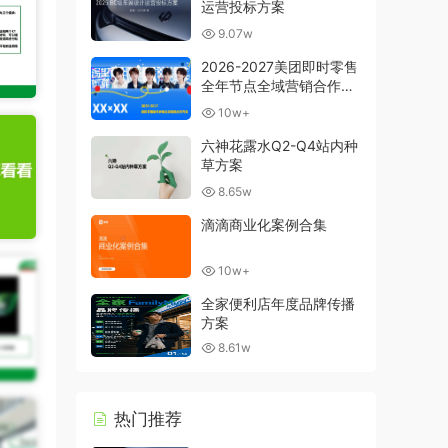
运营投标方案
9.07w
2026-2027美团即时零售
全年节点全域营销合作方
案
10w+
六神花露水Q2-Q4站内种
草方案
8.65w
滴滴商业化案例合集
10w+
全家便利店年度品牌传播
方案
8.61w
热门推荐