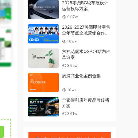
2025零跑BC级车展设计
运营投标方案
9.07w
2026-2027美团即时零售
全年节点全域营销合作方
案
10w+
六神花露水Q2-Q4站内种
草方案
8.65w
滴滴商业化案例合集
10w+
全家便利店年度品牌传播
方案
8.61w