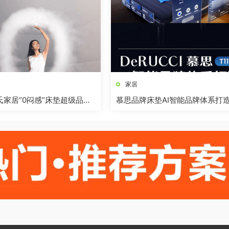
家居
林氏家居“0闷感”床垫超级品类
慕思品牌床垫AI智能品牌体系打