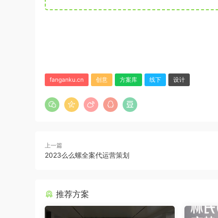
fanganku.cn
创意
方案库
线下
设计
上一篇
2023么么螺全案代运营策划
推荐方案