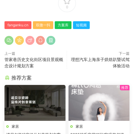
0
fanganku.cn
双微一抖
方案库
短视频
上一篇
下一篇
管家巷历史文化街区项目景观概
理想汽车上海亲子烘焙趴暨试驾
念设计规划方案
体验活动
推荐方案
家居
家居