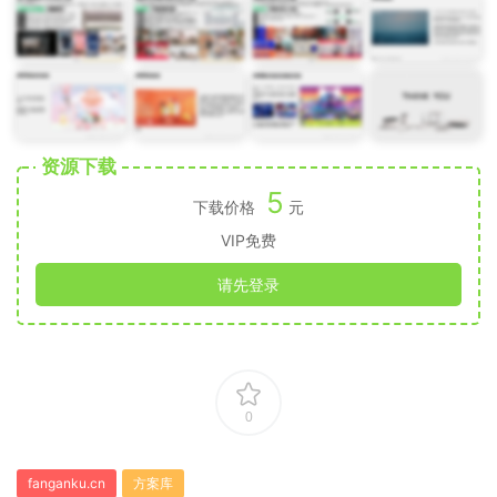
资源下载
5
下载价格
元
VIP免费
请先登录
0
fanganku.cn
方案库