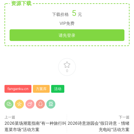
资源下载
5
下载价格
元
VIP免费
请先登录
0
fanganku.cn
方案库
活动
上一篇
下一篇
2026菜场潮逛指南”有一种旅行叫
2026诗意游园会“假日诗意・情绪
逛菜市场“活动方案
充电站”活动方案