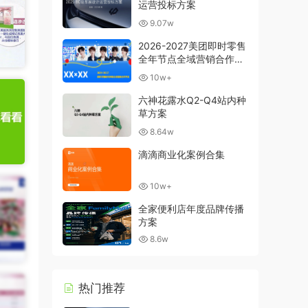
运营投标方案
9.07w
2026-2027美团即时零售
全年节点全域营销合作方
案
10w+
六神花露水Q2-Q4站内种
草方案
8.64w
滴滴商业化案例合集
10w+
全家便利店年度品牌传播
方案
8.6w
热门推荐