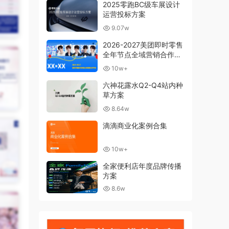
2025零跑BC级车展设计
运营投标方案
9.07w
2026-2027美团即时零售
全年节点全域营销合作方
案
10w+
六神花露水Q2-Q4站内种
草方案
8.64w
滴滴商业化案例合集
10w+
全家便利店年度品牌传播
方案
8.6w