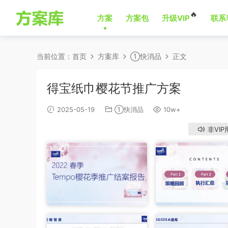
🔥
方案
方案包
升级VIP
联系
当前位置：
首页
方案库
①快消品
正文
得宝纸巾樱花节推广方案
2025-05-19
①快消品
10w+
非VIP