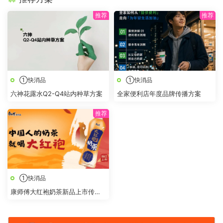
①快消品
①快消品
六神花露水Q2-Q4站内种草方案
全家便利店年度品牌传播方案
①快消品
康师傅大红袍奶茶新品上市传播
策划方案