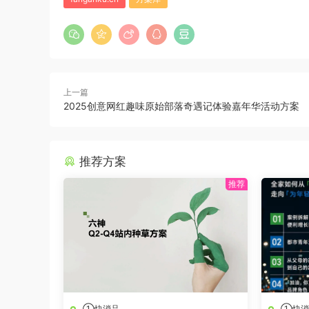
上一篇
2025创意网红趣味原始部落奇遇记体验嘉年华活动方案
推荐方案
①快消品
①快消