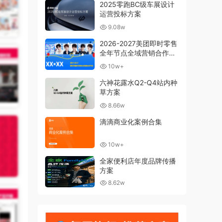
2025零跑BC级车展设计
运营投标方案
9.08w
2026-2027美团即时零售
全年节点全域营销合作方
案
10w+
六神花露水Q2-Q4站内种
草方案
8.66w
滴滴商业化案例合集
10w+
全家便利店年度品牌传播
方案
8.62w