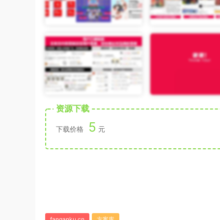
资源下载
5
下载价格
元
fanganku.cn
方案库