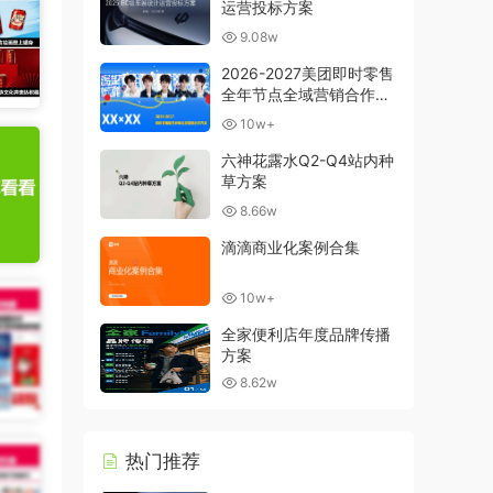
运营投标方案
9.08w
2026-2027美团即时零售
全年节点全域营销合作方
案
10w+
六神花露水Q2-Q4站内种
草方案
8.66w
滴滴商业化案例合集
10w+
全家便利店年度品牌传播
方案
8.62w
热门推荐