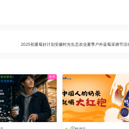
2025初夏莓好计划安徽时光生态农业夏季户外蓝莓采摘节活
品
①快消品