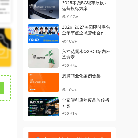
2025零跑BC级车展设计
运营投标方案
9.07w
2026-2027美团即时零售
全年节点全域营销合作方
案
10w+
六神花露水Q2-Q4站内种
草方案
8.65w
滴滴商业化案例合集
10w+
全家便利店年度品牌传播
方案
8.61w