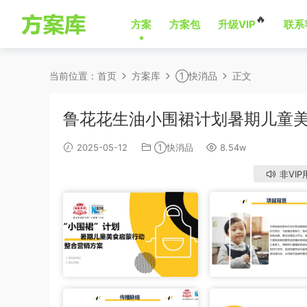
🔥
方案
方案包
升级VIP
联系
当前位置：
首页
方案库
①快消品
正文
鲁花花生油小围裙计划暑期儿童
2025-05-12
①快消品
8.54w
非VIP