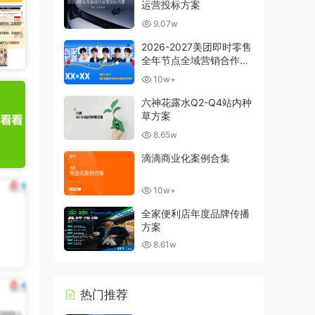
运营投标方案
9.07w
2026-2027美团即时零售
全年节点全域营销合作方
案
10w+
六神花露水Q2-Q4站内种
草方案
8.65w
滴滴商业化案例合集
10w+
全家便利店年度品牌传播
方案
8.61w
热门推荐