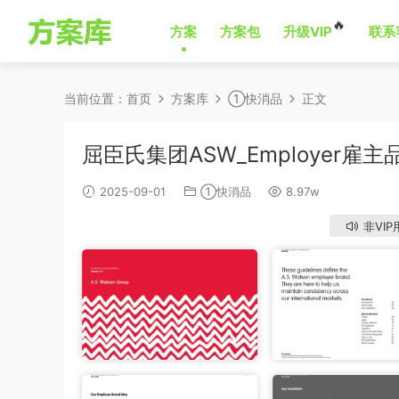
🔥
方案
方案包
升级VIP
联系
当前位置：
首页
方案库
①快消品
正文
屈臣氏集团ASW_Employer雇主
2025-09-01
①快消品
8.97w
非VIP