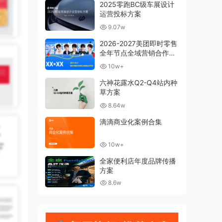
2025零跑BC级车展设计
运营投标方案
9.07w
2026-2027美团即时零售
全年节点全域营销合作方
案
10w+
六神花露水Q2-Q4站内种
草方案
8.64w
滴滴商业化案例合集
10w+
全家便利店年度品牌传播
方案
8.6w