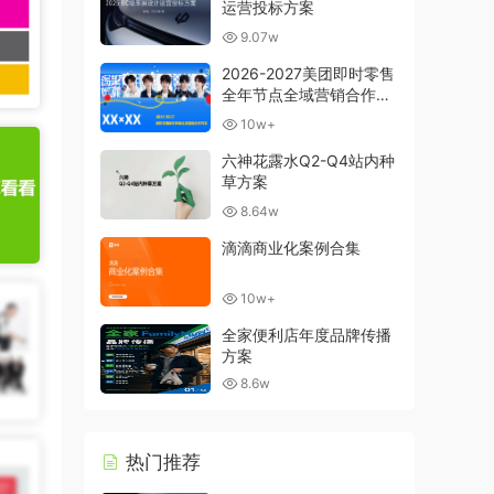
运营投标方案
9.07w
2026-2027美团即时零售
全年节点全域营销合作方
案
10w+
六神花露水Q2-Q4站内种
草方案
8.64w
滴滴商业化案例合集
10w+
全家便利店年度品牌传播
方案
8.6w
热门推荐