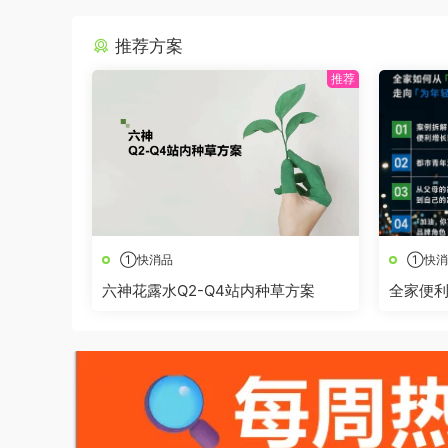
推荐方案
①快消品
①快消
六神花露水Q2-Q4站内种草方案
全家便