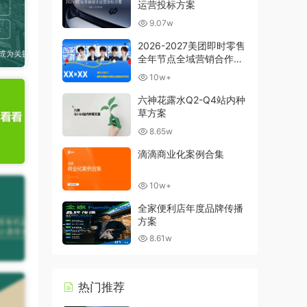
运营投标方案
9.07w
2026-2027美团即时零售
全年节点全域营销合作方
案
10w+
六神花露水Q2-Q4站内种
草方案
8.65w
滴滴商业化案例合集
10w+
全家便利店年度品牌传播
方案
8.61w
热门推荐