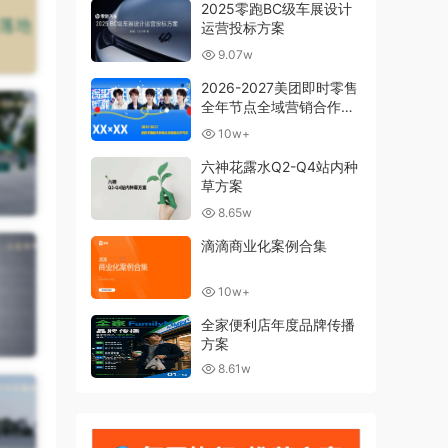
2025零跑BC级车展设计
运营投标方案
9.07w
2026-2027美团即时零售
全年节点全域营销合作方
案
10w+
六神花露水Q2-Q4站内种
草方案
8.65w
滴滴商业化案例合集
10w+
全家便利店年度品牌传播
方案
8.61w