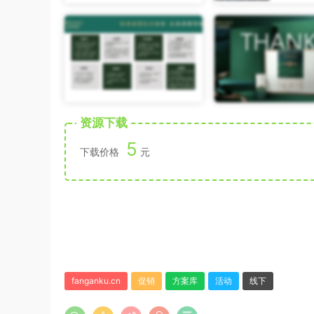
资源下载
5
下载价格
元
fanganku.cn
促销
方案库
活动
线下