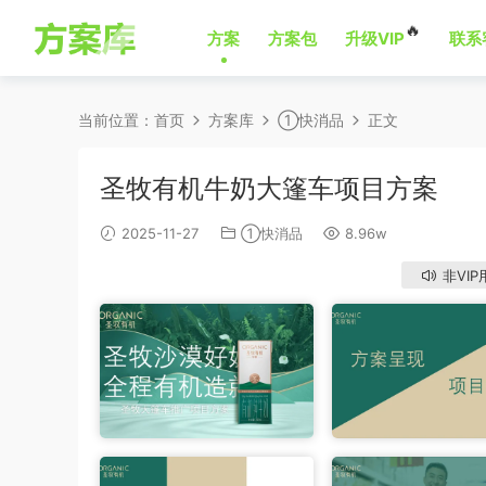
🔥
方案
方案包
升级VIP
联系
当前位置：
首页
方案库
①快消品
正文
圣牧有机牛奶大篷车项目方案
2025-11-27
①快消品
8.96w
非VIP