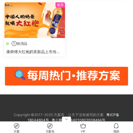
①快消品
康师傅大红袍奶茶新品上市传播
策划方案
Copyright ©2017-2025 方案库，让天下没有难写的方案
粤ICP备
18044604号
粤公网安备 44010602008464号
方案
方案包
VIP
我的