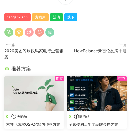
fanganku.cn
方案库
活动
线下
上一篇
下一篇
2026美团闪购数码家电行业营销
NewBalance新百伦品牌手册
案
推荐方案
①快消品
①快消品
六神花露水Q2-Q4站内种草方案
全家便利店年度品牌传播方案