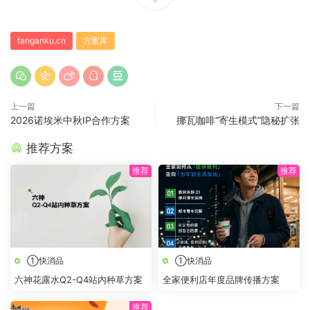
fanganku.cn
方案库
上一篇
下一篇
2026诺埃米中秋IP合作方案
挪瓦咖啡“寄生模式”隐秘扩张
推荐方案
①快消品
①快消品
六神花露水Q2-Q4站内种草方案
全家便利店年度品牌传播方案