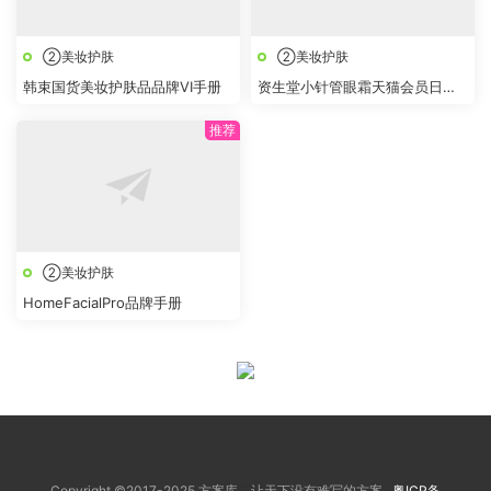
②美妆护肤
②美妆护肤
韩束国货美妆护肤品品牌VI手册
资生堂小针管眼霜天猫会员日
BRIEF
②美妆护肤
HomeFacialPro品牌手册
Copyright ©2017-2025 方案库，让天下没有难写的方案
粤ICP备