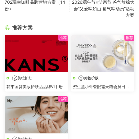
702瑞幸咖啡品牌营销方案（14
2026端午节×父亲节 爸气放粽大
份）
会“父爱粽如山 爸气粽动员”活动
方案
推荐方案
②美妆护肤
②美妆护肤
韩束国货美妆护肤品品牌VI手册
资生堂小针管眼霜天猫会员日
BRIEF