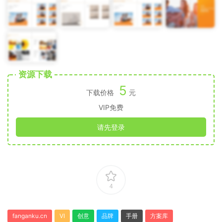
资源下载
5
下载价格
元
VIP免费
请先登录
4
fanganku.cn
VI
创意
品牌
手册
方案库