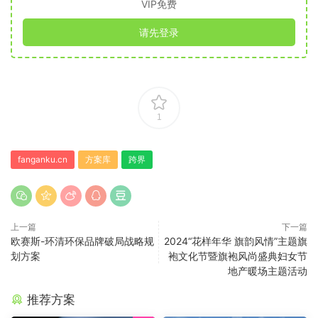
VIP免费
请先登录
1
fanganku.cn
方案库
跨界
上一篇
下一篇
欧赛斯-环清环保品牌破局战略规
2024“花样年华 旗韵风情”主题旗
划方案
袍文化节暨旗袍风尚盛典妇女节
地产暖场主题活动
推荐方案