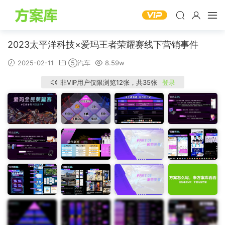
2023太平洋科技×爱玛王者荣耀赛线下营销事件
2025-02-11
⑤汽车
8.59w
非VIP用户仅限浏览12张，共35张
登录