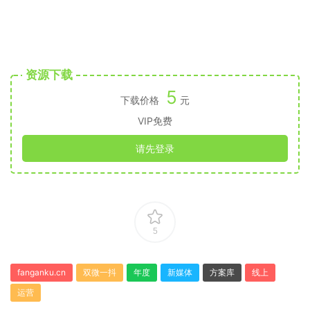
资源下载
5
下载价格
元
VIP免费
请先登录
5
fanganku.cn
双微一抖
年度
新媒体
方案库
线上
运营