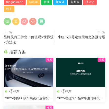
fanganku.cn
Social
传播
新媒体
方案库
社会化
线上
上一篇
下一篇
品牌灵魂三件套：价值观×世界观
小红书账号定位策略之答疑专场
×方法论
推荐方案
⑤汽车
⑤汽车
2025零跑BC级车展设计运营投标
2025理想汽车品牌年度传播策略
方案
及规划方案