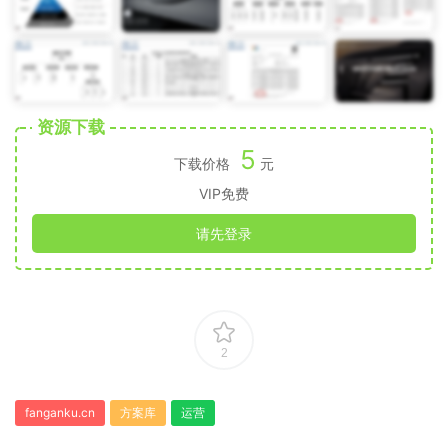
资源下载
5
下载价格
元
VIP免费
请先登录
2
fanganku.cn
方案库
运营