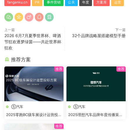
fanganku.cn
PR
事件营销
公关
年度
方案库
运营
上一篇
下一篇
2026 6月7月夏季世界杯、啤酒
32个品牌战略屋搭建模型手册
节狂欢逐梦绿茵——共赴世界杯
狂欢
推荐方案
⑤汽车
⑤汽车
2025零跑BC级车展设计运营投标
2025理想汽车品牌年度传播策略
方案
及规划方案