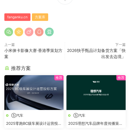
fanganku.cn
方案库
上一篇
下一篇
小米徕卡影像大赛·香港季策划方
2026快手甄品计划备货方案「快
案
出发去边境」
推荐方案
⑤汽车
⑤汽车
2025零跑BC级车展设计运营投标
2025理想汽车品牌年度传播策略
方案
及规划方案