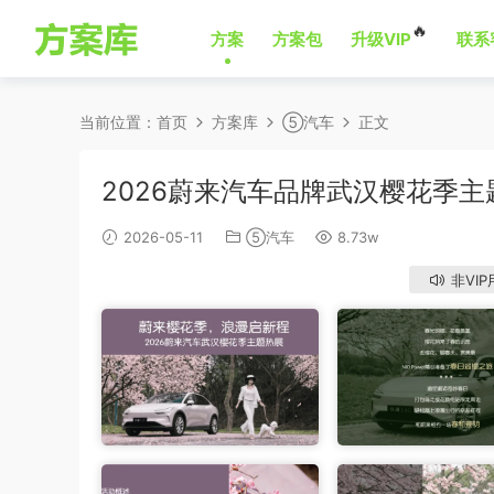
🔥
方案
方案包
升级VIP
联系
当前位置：
首页
方案库
⑤汽车
正文
2026蔚来汽车品牌武汉樱花季
2026-05-11
⑤汽车
8.73w
非VIP