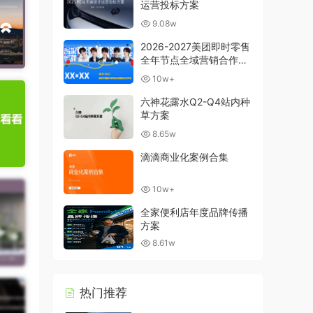
运营投标方案
9.08w
2026-2027美团即时零售
全年节点全域营销合作方
案
10w+
六神花露水Q2-Q4站内种
草方案
8.65w
滴滴商业化案例合集
10w+
全家便利店年度品牌传播
方案
8.61w
热门推荐