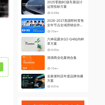
2025零跑BC级车展设计
运营投标方案
9.08w
2026-2027美团即时零售
全年节点全域营销合作方
案
10w+
六神花露水Q2-Q4站内种
草方案
8.65w
滴滴商业化案例合集
10w+
全家便利店年度品牌传播
方案
8.61w