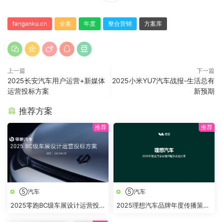
fanganku.cn
全案
年度
整合营销
方案库
上一篇
下一篇
2025长安汽车用户运营+新媒体
2025小米YU7汽车战报-生活总有
运营投标方案
新预期
推荐方案
⑤汽车
⑤汽车
2025零跑BC级车展设计运营投标
2025理想汽车品牌年度传播策略
方案
及规划方案