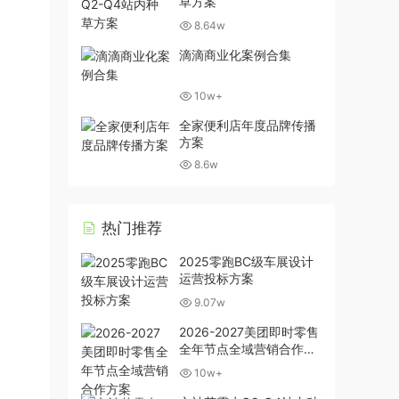
草方案
8.64w
滴滴商业化案例合集
10w+
全家便利店年度品牌传播
方案
8.6w
热门推荐
2025零跑BC级车展设计
运营投标方案
9.07w
2026-2027美团即时零售
全年节点全域营销合作方
案
10w+