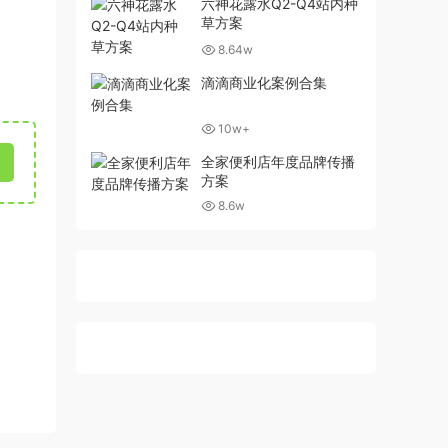
六神花露水Q2-Q4站内种
草方案
8.64w
滴滴商业化案例合集
10w+
全家便利店年度品牌传播
方案
8.6w