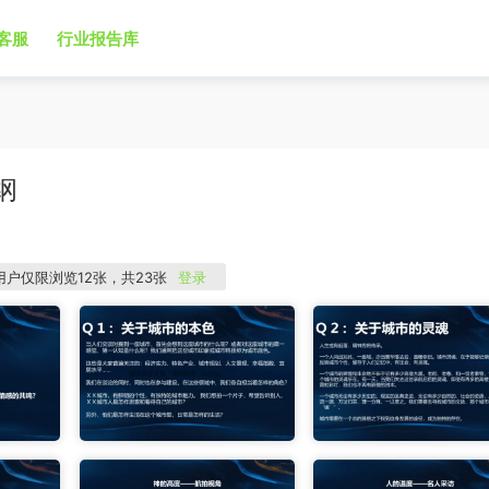
客服
行业报告库
纲
用户仅限浏览12张，共23张
登录