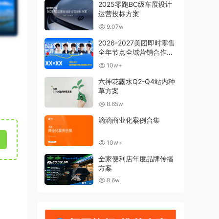
2025零跑BC级车展设计
运营投标方案
9.07w
2026-2027美团即时零售
全年节点全域营销合作方
案
10w+
六神花露水Q2-Q4站内种
草方案
8.65w
滴滴商业化案例合集
10w+
全家便利店年度品牌传播
方案
8.6w