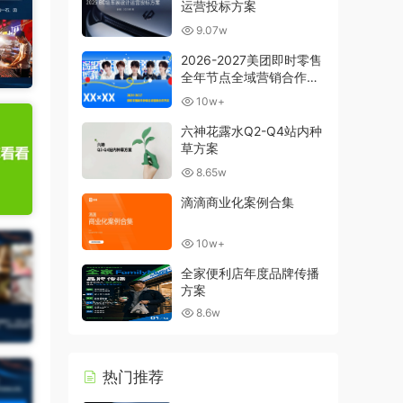
运营投标方案
9.07w
2026-2027美团即时零售
全年节点全域营销合作方
案
10w+
六神花露水Q2-Q4站内种
草方案
8.65w
滴滴商业化案例合集
10w+
全家便利店年度品牌传播
方案
8.6w
热门推荐