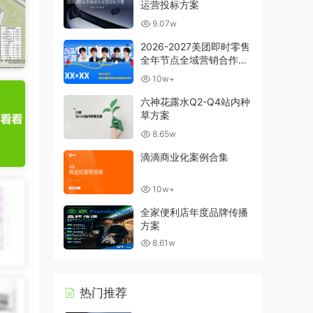
运营投标方案
9.07w
2026-2027美团即时零售
全年节点全域营销合作方
案
10w+
六神花露水Q2-Q4站内种
草方案
8.65w
滴滴商业化案例合集
10w+
全家便利店年度品牌传播
方案
8.61w
热门推荐