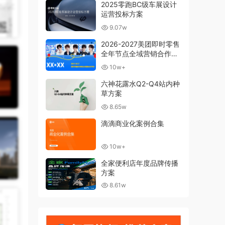
2025零跑BC级车展设计
运营投标方案
9.07w
2026-2027美团即时零售
全年节点全域营销合作方
案
10w+
六神花露水Q2-Q4站内种
草方案
8.65w
滴滴商业化案例合集
10w+
全家便利店年度品牌传播
方案
8.61w