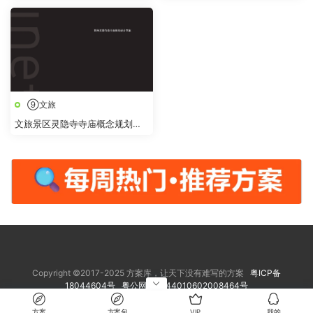
游“跟着古人过端午 白云山上奇
案
妙“游活动方案
⑨文旅
文旅景区灵隐寺寺庙概念规划提
升改造设计方案
Copyright ©2017-2025 方案库，让天下没有难写的方案
粤ICP备
18044604号
粤公网安备 44010602008464号
方案
方案包
VIP
我的