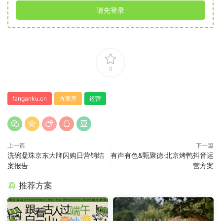
请先登录
0
fanganku.cn
方案库
运营
上一篇
下一篇
洗碗凝珠京东大牌闪购日营销结
有声有色&甄聚德·北京烤鸭抖音运
案报告
营方案
推荐方案