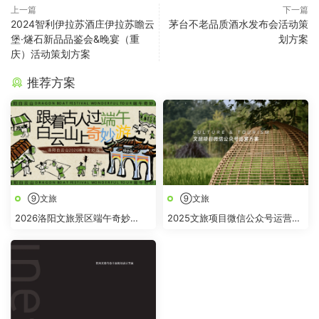
上一篇
下一篇
2024智利伊拉苏酒庄伊拉苏瞻云
茅台不老品质酒水发布会活动策
堡·燧石新品品鉴会&晚宴（重
划方案
庆）活动策划方案
推荐方案
⑨文旅
⑨文旅
2026洛阳文旅景区端午奇妙
2025文旅项目微信公众号运营方
游“跟着古人过端午 白云山上奇
案
妙“游活动方案