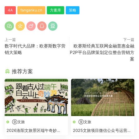
4A
fanganku.cn
方案库
策略
上一篇
下一篇
数字时代大品牌：欧赛斯数字营
欧赛斯经典互联网金融普惠金融
销大策略
P2P平台品牌策划定位整合营销方
案
推荐方案
⑨文旅
⑨文旅
2026洛阳文旅景区端午奇妙
2025文旅项目微信公众号运营方
游“跟着古人过端午 白云山上奇
案