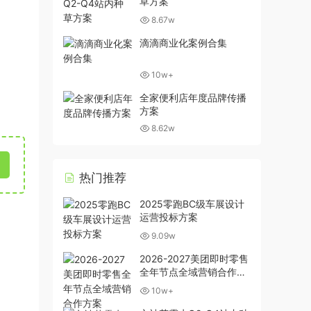
草方案
8.67w
滴滴商业化案例合集
10w+
全家便利店年度品牌传播
方案
8.62w
热门推荐
2025零跑BC级车展设计
运营投标方案
9.09w
2026-2027美团即时零售
全年节点全域营销合作方
案
10w+