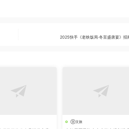
2025快手《老铁饭局·冬至盛唐宴》招
⑨文旅