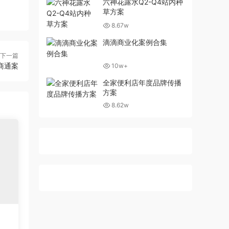
六神花露水Q2-Q4站内种
草方案
8.67w
滴滴商业化案例合集
下一篇
商通案
10w+
全家便利店年度品牌传播
方案
8.62w