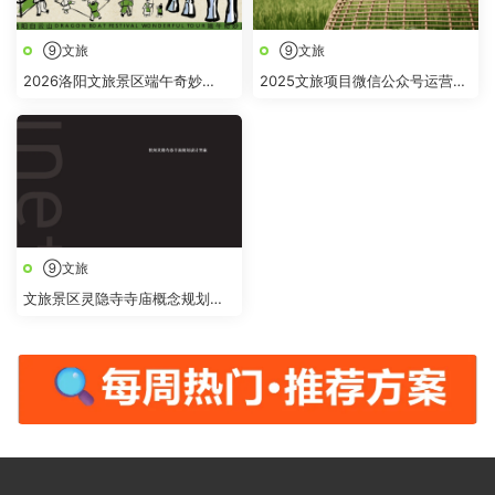
⑨文旅
⑨文旅
2026洛阳文旅景区端午奇妙
2025文旅项目微信公众号运营方
游“跟着古人过端午 白云山上奇
案
妙“游活动方案
⑨文旅
文旅景区灵隐寺寺庙概念规划提
升改造设计方案