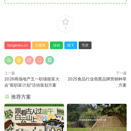
1
fanganku.cn
方案库
活动
线下
节庆
上一篇
下一篇
2026商场地产五一职场致富大
2025食品行业燕窝品牌营销种草
会“薪职富计划”活动策划方案
方案
推荐方案