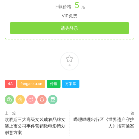
5
下载价格
元
VIP免费
请先登录
4
4A
fanganku.cn
传播
方案库
上一篇
下一篇
欧赛斯三大高级女装成衣品牌女
哔哩哔哩出行区《世界遗产守护
装上市公司事件营销微电影策划
人》招商通案
创意方案