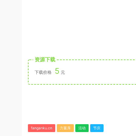
资源下载
5
下载价格
元
fanganku.cn
方案库
活动
节庆