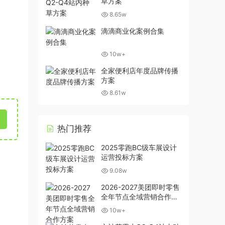
草方案
8.65w
滴滴商业化案例合集
10w+
全家便利店年度品牌传播
方案
8.61w
热门推荐
2025零跑BC级车展设计
运营投标方案
9.08w
2026-2027美团即时零售
全年节点全域营销合作方
案
10w+