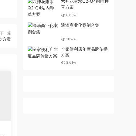
六神花露水Q2-Q4站内种
草方案
8.65w
滴滴商业化案例合集
下一篇
划方案
10w+
全家便利店年度品牌传播
方案
8.61w