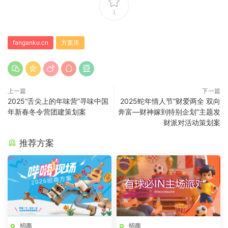
1
fanganku.cn
方案库
上一篇
下一篇
2025“舌尖上的年味营”寻味中国
2025蛇年情人节“财爱两全 双向
年新春冬令营团建策划案
奔富—财神嫁到特别企划”主题发
财派对活动策划案
推荐方案
招商
招商