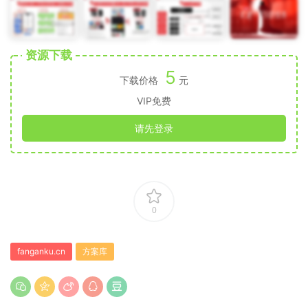
资源下载
5
下载价格
元
VIP免费
请先登录
0
fanganku.cn
方案库