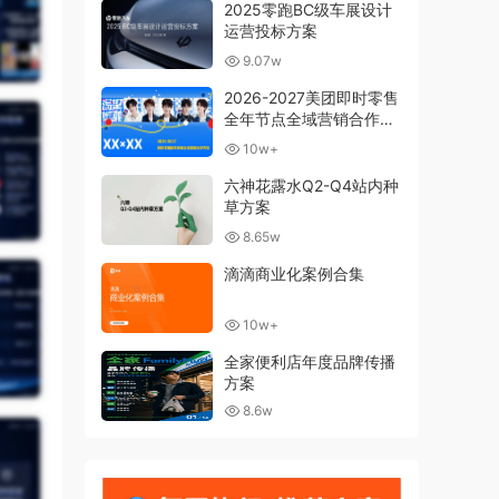
2025零跑BC级车展设计
运营投标方案
9.07w
2026-2027美团即时零售
全年节点全域营销合作方
案
10w+
六神花露水Q2-Q4站内种
草方案
8.65w
滴滴商业化案例合集
10w+
全家便利店年度品牌传播
方案
8.6w