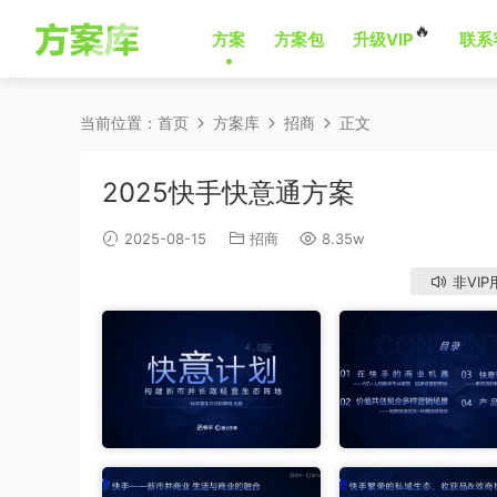
🔥
方案
方案包
升级VIP
联系
当前位置：
首页
方案库
招商
正文
2025快手快意通方案
2025-08-15
招商
8.35w
非VIP