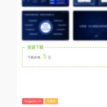
资源下载
5
下载价格
元
fanganku.cn
方案库