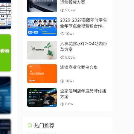
运营投标方案
9.07w
2026-2027美团即时零售
全年节点全域营销合作方
案
10w+
六神花露水Q2-Q4站内种
草方案
8.65w
滴滴商业化案例合集
10w+
全家便利店年度品牌传播
方案
8.6w
热门推荐