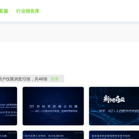
客服
行业报告库
用户仅限浏览12张，共46张
登录