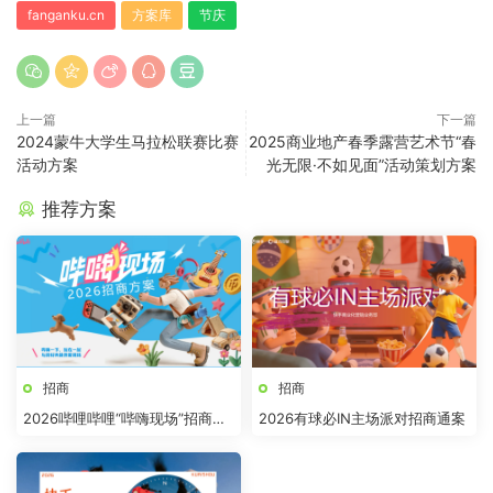
fanganku.cn
方案库
节庆
上一篇
下一篇
2024蒙牛大学生马拉松联赛比赛
2025商业地产春季露营艺术节“春
活动方案
光无限·不如见面”活动策划方案
推荐方案
招商
招商
2026哔哩哔哩“哔嗨现场”招商方
2026有球必IN主场派对招商通案
案