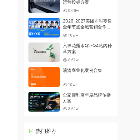
运营投标方案
9.09w
2026-2027美团即时零售
全年节点全域营销合作方
案
10w+
六神花露水Q2-Q4站内种
草方案
8.67w
滴滴商业化案例合集
10w+
全家便利店年度品牌传播
方案
8.62w
热门推荐