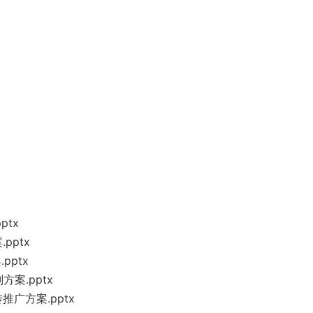
tx
pptx
pptx
案.pptx
广方案.pptx