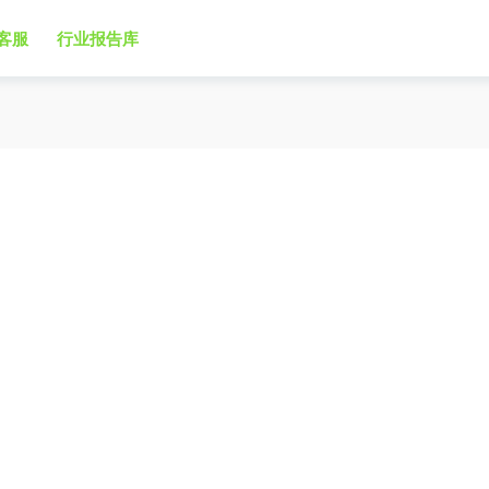
客服
行业报告库
）