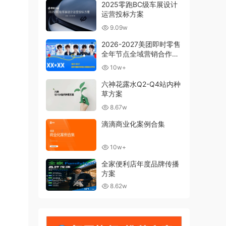
2025零跑BC级车展设计
运营投标方案
9.09w
2026-2027美团即时零售
全年节点全域营销合作方
案
10w+
六神花露水Q2-Q4站内种
草方案
8.67w
滴滴商业化案例合集
10w+
全家便利店年度品牌传播
方案
8.62w