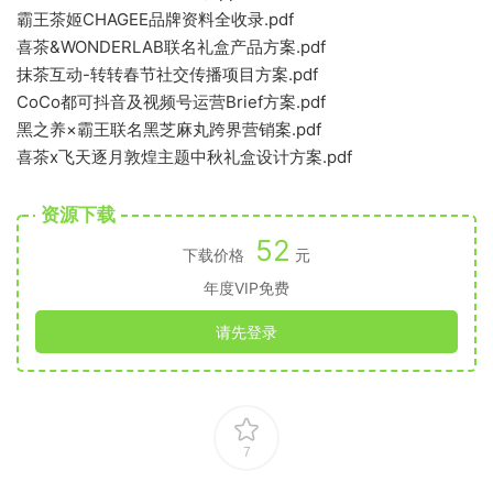
霸王茶姬CHAGEE品牌资料全收录.pdf
喜茶&WONDERLAB联名礼盒产品方案.pdf
抹茶互动-转转春节社交传播项目方案.pdf
CoCo都可抖音及视频号运营Brief方案.pdf
黑之养×霸王联名黑芝麻丸跨界营销案.pdf
喜茶x飞天逐月敦煌主题中秋礼盒设计方案.pdf
资源下载
52
下载价格
元
年度VIP免费
请先登录
7