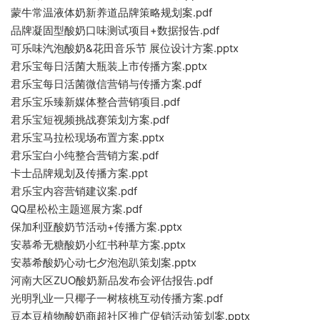
蒙牛常温液体奶新养道品牌策略规划案.pdf
品牌凝固型酸奶口味测试项目+数据报告.pdf
可乐味汽泡酸奶&花田音乐节 展位设计方案.pptx
君乐宝每日活菌大瓶装上市传播方案.pptx
君乐宝每日活菌微信营销与传播方案.pdf
君乐宝乐臻新媒体整合营销项目.pdf
君乐宝短视频挑战赛策划方案.pdf
君乐宝马拉松现场布置方案.pptx
君乐宝白小纯整合营销方案.pdf
卡士品牌规划及传播方案.ppt
君乐宝内容营销建议案.pdf
QQ星松松主题巡展方案.pdf
保加利亚酸奶节活动+传播方案.pptx
安慕希无糖酸奶小红书种草方案.pptx
安慕希酸奶心动七夕泡泡趴策划案.pptx
河南大区ZUO酸奶新品发布会评估报告.pdf
光明乳业一只椰子一树核桃互动传播方案.pdf
豆本豆植物酸奶商超社区推广促销活动策划案.pptx