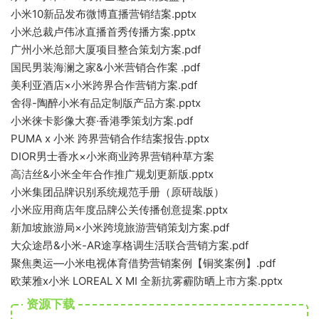
小米10新品发布微博直播营销结案.pptx
小米总裁卢伟冰直播首秀传播方案.pptx
广州小米总部大厦项目整合策划方案.pdf
国民男装海澜之家&小米营销合作案 .pdf
美利亚酒店×小米跨界合作营销方案.pdf
舍得-陶醉小米有品定制版产品方案.pptx
小米徕卡影像大赛·香港季策划方案.pdf
PUMA x 小米 跨界营销合作结案报告.pptx
DIOR男士香水×小米商业跨界营销种草方案
高洁丝&小米全年合作推广规划更新版.pptx
小米集团品牌识别系统规范手册（原研哉版）
小米应用商店年度品牌公关传播创意提案.pptx
新加坡旅游局×小米跨境旅游营销策划方案.pdf
大众途昂&小米-AR途享格调生活联合营销方案.pdf
聚焦奥运—小米电视体育借势营销案例【铜奖案例】.pdf
欧莱雅x小米 LOREAL X MI 全新抗雾霾防晒上市方案.pptx
资源下载