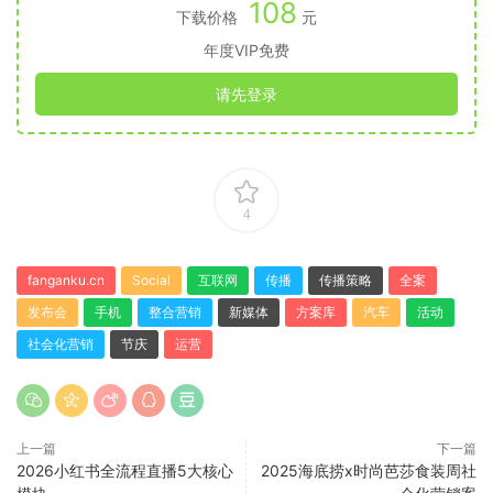
108
下载价格
元
年度VIP免费
请先登录
4
fanganku.cn
Social
互联网
传播
传播策略
全案
发布会
手机
整合营销
新媒体
方案库
汽车
活动
社会化营销
节庆
运营
上一篇
下一篇
2026小红书全流程直播5大核心
2025海底捞x时尚芭莎食装周社