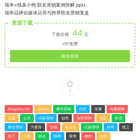
瑞幸×线条小狗 联名营销案例拆解.pptx
瑞幸品牌自媒体运营与跨界联名营销复盘
资源下载
44
下载价格
元
VIP免费
请先登录
3
fanganku.cn
Social
事件营销
代言
传播
传播策略
全案
公关
内容营销
创意
场景营销
复盘
快消
整合营销
方案库
活动
社会化
社媒营销
种草
线上
线下
结案
联名
跨界
零售
餐饮
饮料