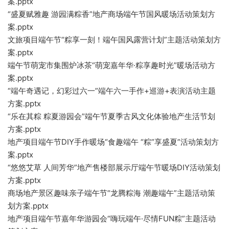
案.pptx
“盛夏赋雅趣 游园满粽香”地产商场端午节国风暖场活动策划方
案.pptx
文旅项目端午节“粽享一刻！端午国风露营计划”主题活动策划方
案.pptx
端午节萌宠市集围炉冰茶“萌宠嘉年华·粽享趣时光”暖场活动方
案.pptx
“端午奇遇记，幻彩过六一”端午六一手作+巡游+表演活动主题
方案.pptx
“乐在其粽 粽夏游园会”端午节夏季古风文化体验地产生活节划
方案.pptx
地产项目端午节DIY手作暖场“食趣端午 “粽”享盛夏”活动策划方
案.pptx
“悠悠艾草 人间芳华”地产售楼部展示厅端午节暖场DIY活动策划
方案.pptx
商场地产景区趣味亲子端午节“龙腾粽海 潮趣端午”主题活动策
划方案.pptx
地产项目端午节嘉年华游园会“嗨玩端午·尽情FUN粽”主题活动