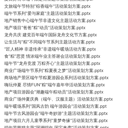
文旅端午节特别“棕香端午”活动策划方案.pptx
端午节系列”爱与家庭“主题活动策划方案.pptx
地产销售中心端午节非遗文化主题活动方案.pptx
地产项目“爸爸”粽“动员”活动策划方案.pptx
龙舟共庆 建党百年端午国际龙舟文化节方案.pptx
让生活与“粽”不同端午节系列主题活动方案.pptx
“匠人精神 非遗传承”非遗端午暖场活动方案.pptx
食“粽”思贤 情浓端午业主答谢会活动策划方案.pptx
端午节“龙舟竞渡 万粽齐心”主题活动策划方案.pptx
商业广场端午节系列“粽夏夜之梦”活动策划方案.pptx
商场地产景区端午节粽夏游园会系列活动策划方案.pptx
嗨玩仲夏 尽情FUN“粽”端午嘉年华活动策划方案.pptx
地产项目游园会“潮趣端午粽动员”活动策划方案.pptx
商业广场仲夏庆典（端午、汉服主题）活动策划方案.pptx
端午暖场系列“国风古韵 端午游园会”活动策划方案.ppt
端午节古风游园会“端午奇妙游”主题活动策划方案.pptx
地产项目六月儿童季系列“童梦奇缘”活动策划方案.pptx
端午节熊猫主题“国潮端午 国宝来袭”活动策划方案.pptx