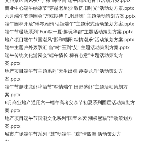
文旅景区国风夜·与“粽”嗨不同 端午国风电音节活动方案.pptx
商业中心端午纳凉节“穿越老星沙 致忆旧时光”活动划方案.pptx
六月端午节游园会“万粽期待 FUN肆嗨” 主题活动策划方案.pptx
端午园林开放“瑶琴雅韵 话話端午”主题宋式活动策划方案.pptx
端午节暖场系列“Fun粽一夏·趣玩华都”主题活动策划方案.pptx
地产项目端午节国潮风“熙和端阳 粽情潮乐”活动策划方案.pptx
端午主题户外轰趴汇 当“树”玉到“艾” 主题活动策划方案.pptx
端午传统文化游园会“端午情长 粽有心意”主题活动策划方
案.pptx
地产项目端午节主题系列“天生出粽 趣耍龙舟”活动策划方
案.pptx
端午节趣味龙虾啤酒节“粽情端午 田野盛虾”主题活动策划方
案.pptx
6月商业地产通用六一端午高考父亲节初夏系列圈层活动策划方
案.pptx
地产项目端午节国潮文化系列“国宝来袭 潮极熊猫”活动策划方
案.pptx
城市广场端午节系列 “鼓”动端午· “粽”情四海 活动策划方