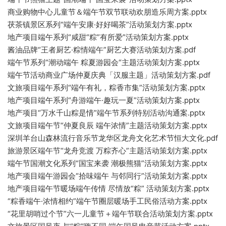
商业购物中心儿童节＆端午节双节联动欢朋造乐周方案.pptx
茯茶镇景区系列“端午安康·好好喝茶”活动策划方案.pptx
地产项目端午系列“咸甜“粽”有所爱”活动策划方案.pptx
酱油品牌“王者厨艺·粽情端午”厨艺大赛活动策划方案.pdf
端午节系列“潮动端午 粽夏游园会“主题活动策划方案.pptx
端午节活动商业广场仲夏庆典「汉服主题」活动策划方案.pdf
文旅项目端午系列“端午有礼，粽香市集”活动策划方案.pptx
地产项目端午系列“舟游端午·趣玩一夏”活动策划方案.pptx
地产项目“万水千山粽是情”端午节系列特别活动沟通案.pptx
文旅项目端午节“仲夏良辰 端午浓情”主题活动策划方案.pptx
深圳羊台山森林流行音乐节龙华区龙舟文化艺术节恒大文化.pdf
旅游景区端午节“龙舟竞渡 万粽齐心”主题活动策划方案.pptx
端午节国潮文化系列“国宝来袭 潮极熊猫”活动策划方案.pptx
地产项目端午游园会“拾味端午 与邻同行”活动策划方案.pptx
地产项目端午节暖场端午传情 尽情放“粽” 活动策划方案.pptx
“粽香端午·浓情相约”端午节圈层暖场手工民俗活动方案.pptx
“花里胡哨过个节”六一儿童节＋端午节联合活动策划方案.pptx