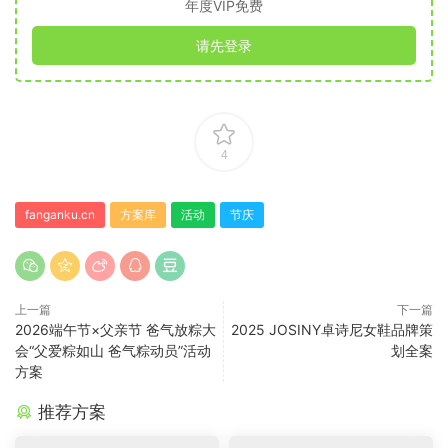
年度VIP免费
请先登录
4
fanganku.cn
方案库
活动
节庆
上一篇
下一篇
2026端午节×父亲节 爸气放粽大
2025 JOSINY卓诗尼女鞋品牌策
会“父爱粽如山 爸气粽动员”活动
划全案
方案
推荐方案