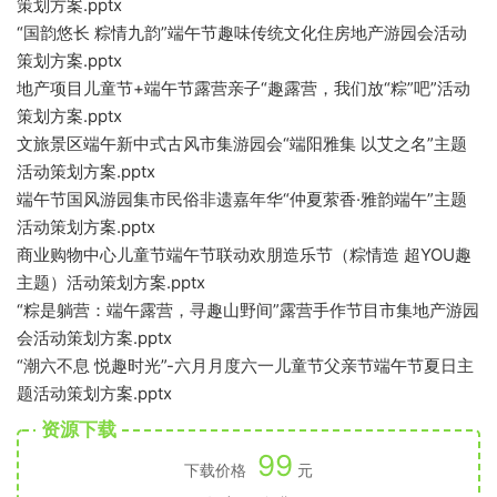
策划方案.pptx
“国韵悠长 粽情九韵”端午节趣味传统文化住房地产游园会活动
策划方案.pptx
地产项目儿童节+端午节露营亲子“趣露营，我们放“粽”吧”活动
策划方案.pptx
文旅景区端午新中式古风市集游园会“端阳雅集 以艾之名”主题
活动策划方案.pptx
端午节国风游园集市民俗非遗嘉年华“仲夏萦香·雅韵端午”主题
活动策划方案.pptx
商业购物中心儿童节端午节联动欢朋造乐节（粽情造 超YOU趣
主题）活动策划方案.pptx
“粽是躺营：端午露营，寻趣山野间”露营手作节目市集地产游园
会活动策划方案.pptx
“潮六不息 悦趣时光”-六月月度六一儿童节父亲节端午节夏日主
题活动策划方案.pptx
资源下载
99
下载价格
元