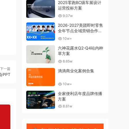
2025零跑BC级车展设计
运营投标方案
9.07w
2026-2027美团即时零售
全年节点全域营销合作方
案
10w+
六神花露水Q2-Q4站内种
草方案
8.65w
下一篇
滴滴商业化案例合集
会PPT
10w+
全家便利店年度品牌传播
方案
8.61w