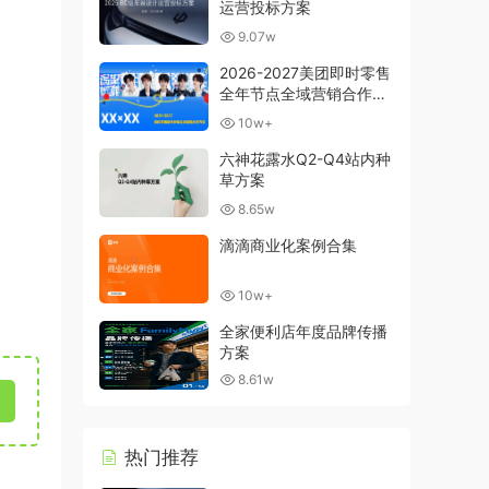
运营投标方案
9.07w
2026-2027美团即时零售
全年节点全域营销合作方
案
10w+
六神花露水Q2-Q4站内种
草方案
8.65w
滴滴商业化案例合集
10w+
全家便利店年度品牌传播
方案
8.61w
热门推荐